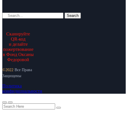
Search
Сканируйте
QR-код
и делайте
пожертвование
в Фонд Оксаны
Федоровой
©2022
Все Права
Защищены
Политика
конфидициальности