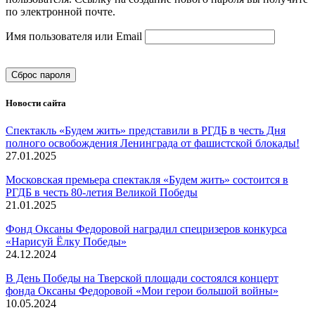
по электронной почте.
Имя пользователя или Email
Сброс пароля
Новости сайта
Спектакль «Будем жить» представили в РГДБ в честь Дня
полного освобождения Ленинграда от фашистской блокады!
27.01.2025
Московская премьера спектакля «Будем жить» состоится в
РГДБ в честь 80-летия Великой Победы
21.01.2025
Фонд Оксаны Федоровой наградил спецризеров конкурса
«Нарисуй Ёлку Победы»
24.12.2024
В День Победы на Тверской площади состоялся концерт
фонда Оксаны Федоровой «Мои герои большой войны»
10.05.2024