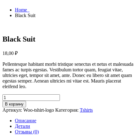
Home
Black Suit
Black Suit
18,00
₽
Pellentesque habitant morbi tristique senectus et netus et malesuada
fames ac turpis egestas. Vestibulum tortor quam, feugiat vitae,
ultricies eget, tempor sit amet, ante. Donec eu libero sit amet quam
egestas semper. Aenean ultricies mi vitae est. Mauris placerat
eleifend leo.
Количество
товара
В корзину
Black
Артикул:
Woo-tshirt-logo
Категория:
Tshirts
Suit
Описание
Детали
Отзывы (0)